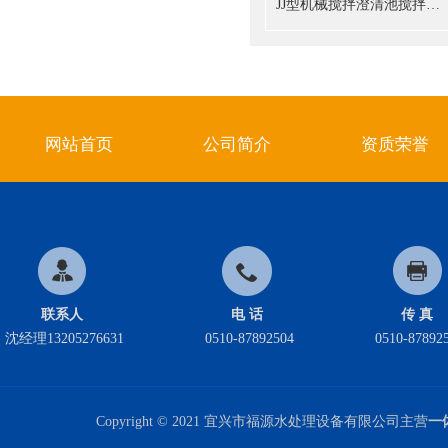
JJ型机械搅拌澄清池搅拌刮泥机
网站首页
公司简介
资质荣誉
联系人
电 话
传 真
沈经理13205276631
0510-87892504
0510-87892
Copyright © 2021 宜兴市福源水处理设备有限公司主营
一