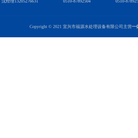
沈经理13205276631
0510-87892504
0510-87892
Copyright © 2021 宜兴市福源水处理设备有限公司主营
一