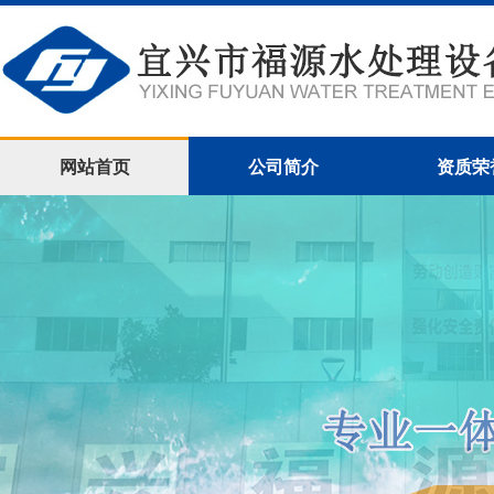
网站首页
公司简介
资质荣