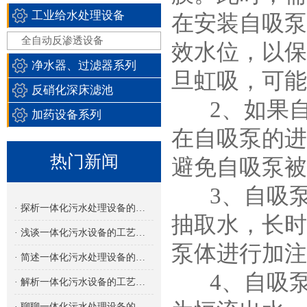
工业给水处理设备
在安装自吸泵
全自动反渗透设备
效水位，以保
净水器、过滤器系列
旦虹吸，可能
反硝化深床滤池
2、如果自
加药设备系列
在自吸泵的进
热门新闻
避免自吸泵被
3、自吸泵
· 探析一体化污水处理设备的多功能集成设计
抽取水，长时
· 浅谈一体化污水设备的工艺流程
泵体进行加注
· 简述一体化污水处理设备的设计特点
4、自吸泵
· 解析一体化污水设备的工艺类型及其应用
· 聊聊一体化污水处理设备的处理量选择与应用