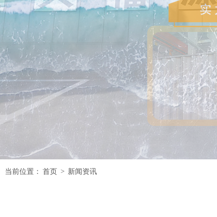
当前位置：
首页
>
新闻资讯