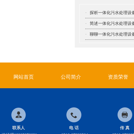
·
探析一体化污水处理设
·
简述一体化污水处理设
·
聊聊一体化污水处理设
网站首页
公司简介
资质荣誉
联系人
电 话
传 真